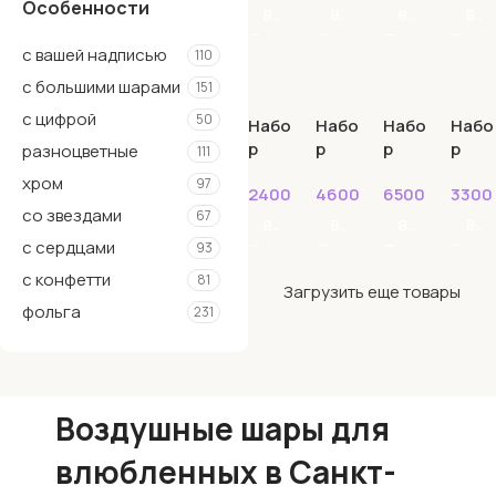
Особенности
Синий
25
В КОРЗИНУ
В КОРЗИНУ
В КОРЗИНУ
В КОРЗИНУ
Красный
38
с вашей надписью
110
Сиреневый
21
с большими шарами
151
Фиолетовый
13
с цифрой
50
Набо
Набо
Набо
Набо
Фуше
23
р
р
р
р
разноцветные
111
№118
№119
№12
№121
Желтый
16
хром
97
2400
₽
4600
₽
6500
₽
3300
Зеленый
27
со звездами
67
В КОРЗИНУ
В КОРЗИНУ
В КОРЗИНУ
В КОРЗИНУ
Оранжевый
11
с сердцами
93
с конфетти
81
Загрузить еще товары
фольга
231
Воздушные шары для
влюбленных в Санкт-