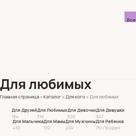
Все
Для любимых
Главная страница
»
Каталог
»
Для кого
»
Для любимых
Для Друзей
Для Любимых
Для Девочки
Для Девушки
184
316
526
347
Для Мальчика
Для Мамы
Для Мужчины
Для Ребенка
430
132
224
751 Продукт