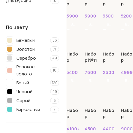
Для мужчин
97
р
р
р
р
№10
№105
№10
№10
3900
₽
3900
₽
3500
₽
5200
4
6
7
В КОРЗИНУ
В КОРЗИНУ
В КОРЗИНУ
В КОРЗИНУ
По цвету
Бежевый
56
Золотой
71
Набо
Набо
Набо
Набо
Серебро
49
р
р №11
р
р
№10
№112
№113
Розовое
10
5400
₽
7600
₽
2600
₽
499
8
золото
В КОРЗИНУ
В КОРЗИНУ
В КОРЗИНУ
В КОРЗИНУ
Белый
120
Черный
49
Серый
5
Бирюзовый
7
Набо
Набо
Набо
Набо
р
р
р
р
Голубой
39
№114
№115
№116
№117
Розовый
95
4100
₽
4500
₽
4400
₽
900