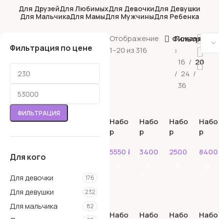
Для Друзей
Для Любимых
Для Девочки
Для Девушки
Для Мальчика
Для Мамы
Для Мужчины
Для Ребенка
Отображение
Показать
Фильтрация
Фильтрация по цене
1–20 из 316
16
20
24
36
ФИЛЬТРАЦИЯ
Набо
Набо
Набо
Набо
р
р
р
р
№10
№101
№10
№10
5550
₽
3400
₽
2500
₽
840
0
2
3
Для кого
В КОРЗИНУ
В КОРЗИНУ
В КОРЗИНУ
В КОРЗИНУ
Для девочки
176
Для девушки
232
Для мальчика
82
Набо
Набо
Набо
Набо