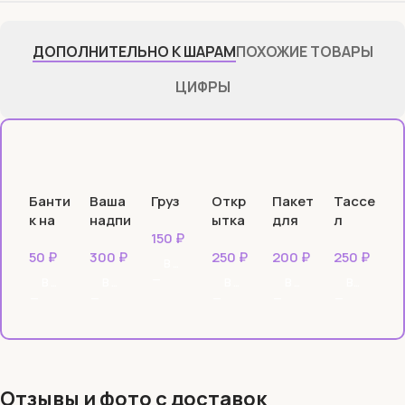
ДОПОЛНИТЕЛЬНО К ШАРАМ
ПОХОЖИЕ ТОВАРЫ
ЦИФРЫ
Груз
Банти
Ваша
Откр
Пакет
Тассе
к на
надпи
ытка
для
л
150
₽
шар
сь
транс
пасте
50
₽
300
₽
250
₽
200
₽
250
₽
порти
ль
В КОРЗИНУ
ровки
В КОРЗИНУ
В КОРЗИНУ
В КОРЗИНУ
В КОРЗИНУ
ВЫБЕРИТЕ ПАРАМЕТРЫ
шаро
в
Отзывы и фото с доставок