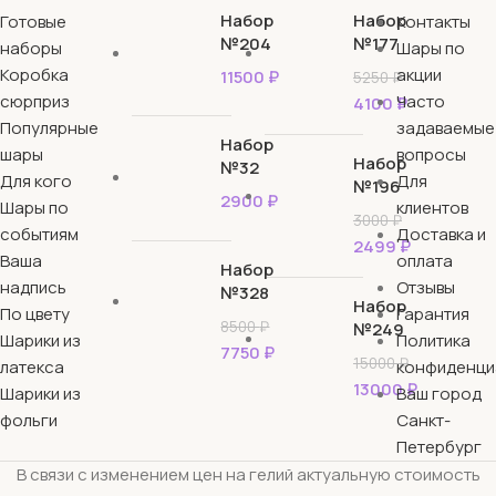
Набор
Набор
Готовые
Контакты
№204
№177
наборы
Шары по
Коробка
акции
11500
₽
5250
₽
сюрприз
Часто
4100
₽
Популярные
задаваемые
Набор
шары
вопросы
Набор
№32
Для кого
Для
№196
2900
₽
Шары по
клиентов
3000
₽
событиям
Доставка и
2499
₽
Ваша
оплата
Набор
надпись
Отзывы
№328
Набор
По цвету
Гарантия
8500
₽
№249
Шарики из
Политика
7750
₽
15000
₽
латекса
конфиденци
13000
₽
Шарики из
Ваш город
фольги
Санкт-
Петербург
В связи с изменением цен на гелий актуальную стоимость